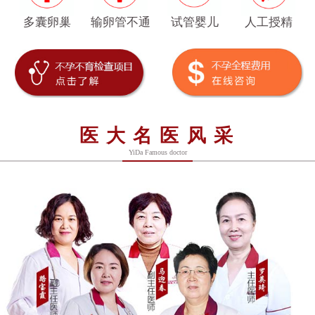
多囊卵巢
输卵管不通
试管婴儿
人工授精
医大名医风采
YiDa Famous doctor