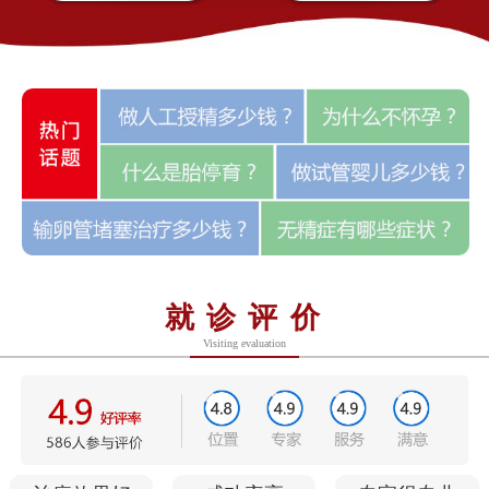
就诊评价
Visiting evaluation