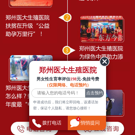
郑州医大生殖医院
男女性生育率评估
198
元-免挂号费
（仅限网络、电话预约）
申请成功后，我们将立即回电，该通话加
密，保证个人隐私，请您放心接听！
拨打电话
悄悄提问