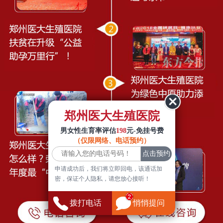
郑州医大生殖医院
男女性生育率评估
198
元-免挂号费
（仅限网络、电话预约）
申请成功后，我们将立即回电，该通话加
密，保证个人隐私，请您放心接听！
拨打电话
悄悄提问