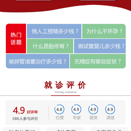
就诊评价
Visiting evaluation