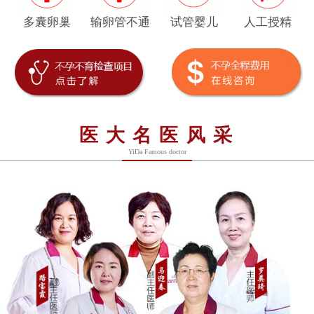
多囊卵巢
输卵管不通
试管婴儿
人工授精
医大名医风采
YiDa Famous doctor