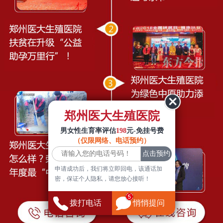
郑州医大生殖医院
男女性生育率评估
198
元-免挂号费
（仅限网络、电话预约）
申请成功后，我们将立即回电，该通话加
密，保证个人隐私，请您放心接听！
拨打电话
悄悄提问