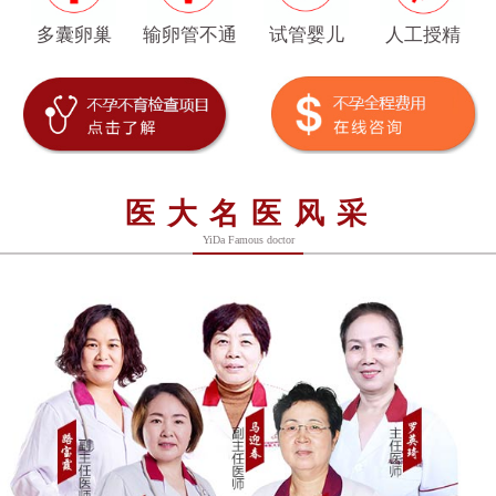
多囊卵巢
输卵管不通
试管婴儿
人工授精
医大名医风采
YiDa Famous doctor