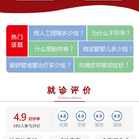
就诊评价
Visiting evaluation