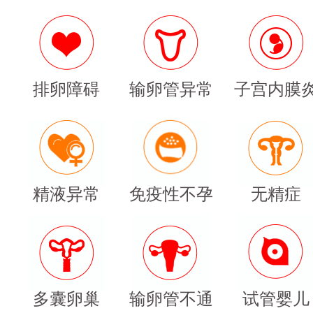
排卵障碍
输卵管异常
子宫内膜
精液异常
免疫性不孕
无精症
多囊卵巢
输卵管不通
试管婴儿