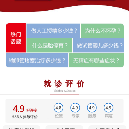
就诊评价
Visiting evaluation