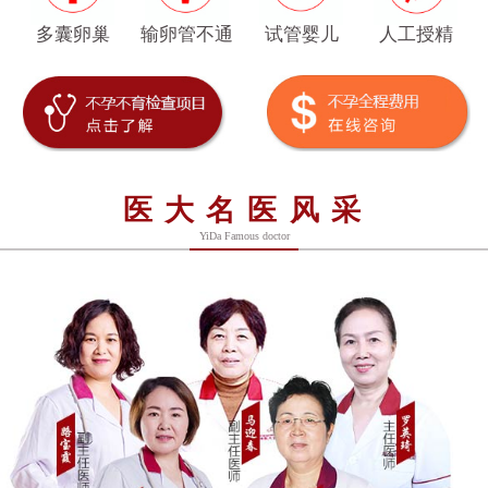
多囊卵巢
输卵管不通
试管婴儿
人工授精
医大名医风采
YiDa Famous doctor