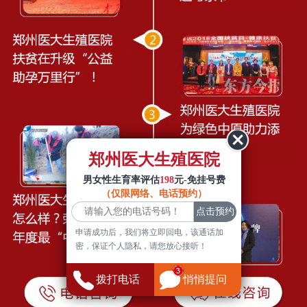
郑州医大生殖医院
男女性生育率评估
198
元-免挂号费
（仅限网络、电话预约）
申请成功后，我们将立即回电，该通话加
密，保证个人隐私，请您放心接听！
拨打电话
悄悄提问