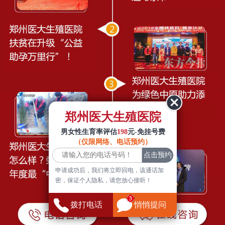
郑州医大生殖医院
男女性生育率评估
198
元-免挂号费
（仅限网络、电话预约）
申请成功后，我们将立即回电，该通话加
密，保证个人隐私，请您放心接听！
拨打电话
悄悄提问