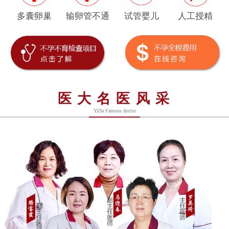
多囊卵巢
输卵管不通
试管婴儿
人工授精
医大名医风采
YiDa Famous doctor