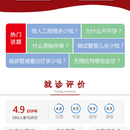
就诊评价
Visiting evaluation