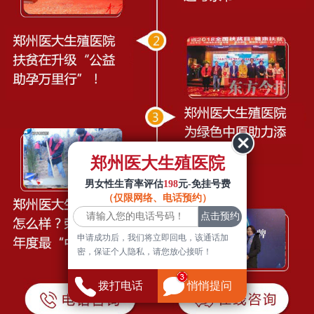
郑州医大生殖医院
男女性生育率评估
198
元-免挂号费
（仅限网络、电话预约）
申请成功后，我们将立即回电，该通话加
密，保证个人隐私，请您放心接听！
拨打电话
悄悄提问