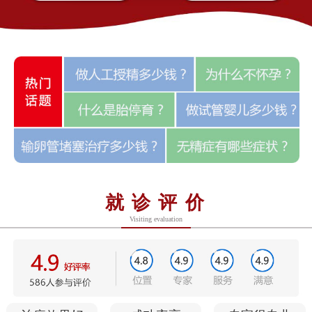
就诊评价
Visiting evaluation