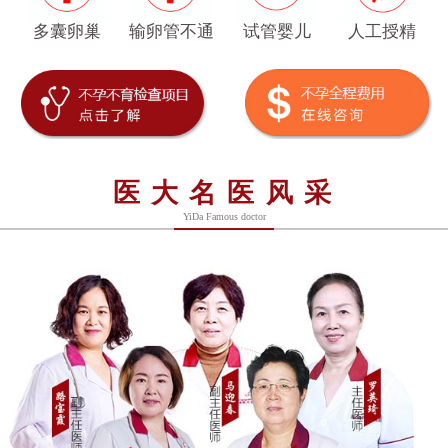
多囊卵巢
输卵管不通
试管婴儿
人工授精
医大名医风采
YiDa Famous doctor