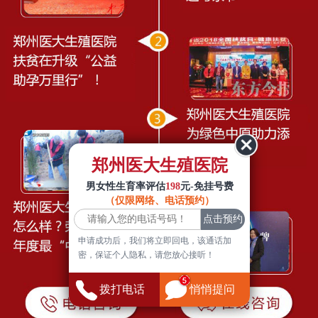
郑州医大生殖医院
男女性生育率评估
198
元-免挂号费
（仅限网络、电话预约）
申请成功后，我们将立即回电，该通话加
密，保证个人隐私，请您放心接听！
拨打电话
悄悄提问