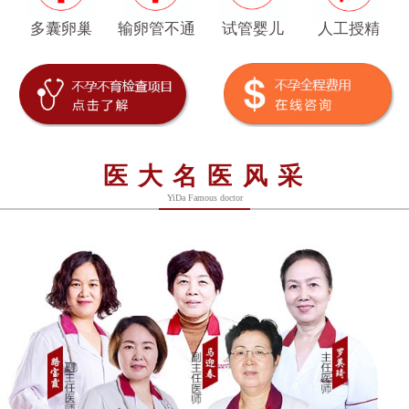
多囊卵巢
输卵管不通
试管婴儿
人工授精
医大名医风采
YiDa Famous doctor