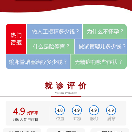
就诊评价
Visiting evaluation