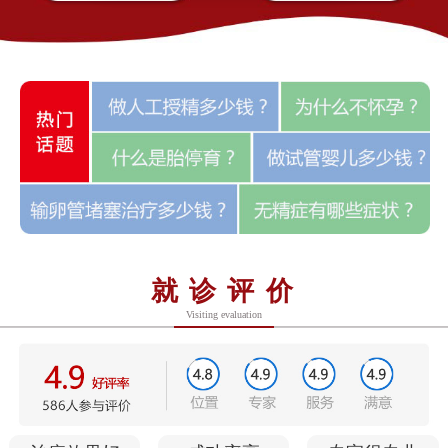
就诊评价
Visiting evaluation