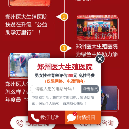
郑州医大生殖医院
男女性生育率评估
198
元-免挂号费
（仅限网络、电话预约）
申请成功后，我们将立即回电，该通话加
密，保证个人隐私，请您放心接听！
拨打电话
悄悄提问