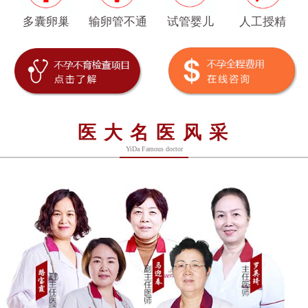
多囊卵巢
输卵管不通
试管婴儿
人工授精
医大名医风采
YiDa Famous doctor