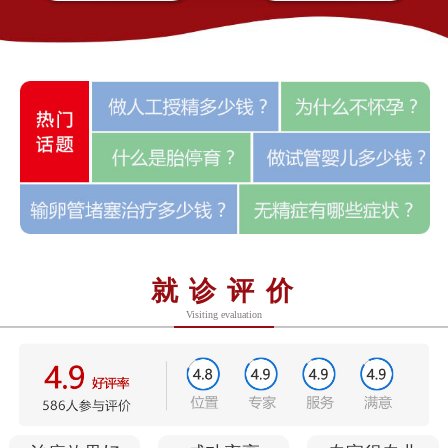
就诊评价
Visiting evaluation