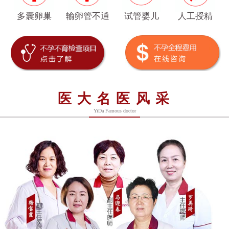
多囊卵巢
输卵管不通
试管婴儿
人工授精
医大名医风采
YiDa Famous doctor