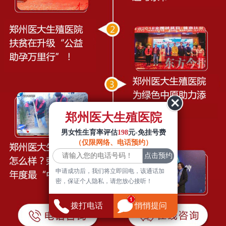
郑州医大生殖医院
男女性生育率评估
198
元-免挂号费
（仅限网络、电话预约）
申请成功后，我们将立即回电，该通话加
密，保证个人隐私，请您放心接听！
拨打电话
悄悄提问