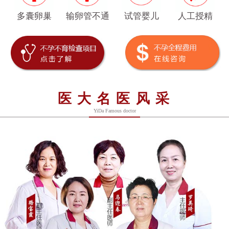
多囊卵巢
输卵管不通
试管婴儿
人工授精
医大名医风采
YiDa Famous doctor