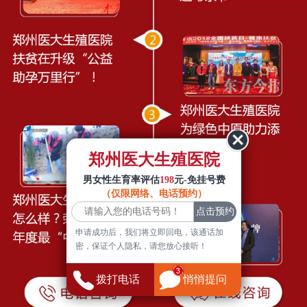
郑州医大生殖医院
男女性生育率评估
198
元-免挂号费
（仅限网络、电话预约）
申请成功后，我们将立即回电，该通话加
密，保证个人隐私，请您放心接听！
拨打电话
悄悄提问