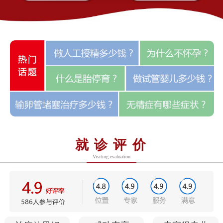
就诊评价
Visiting evaluation