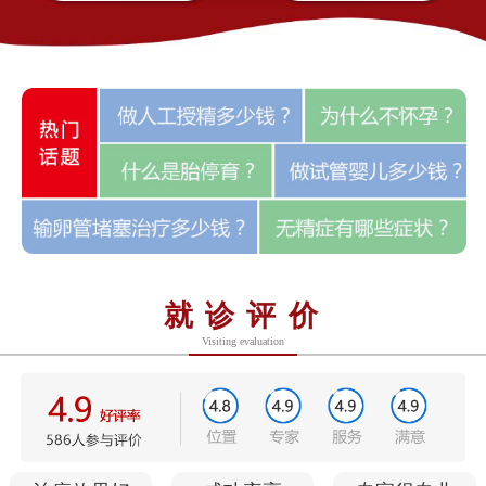
就诊评价
Visiting evaluation