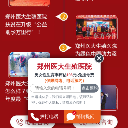
郑州医大生殖医院
男女性生育率评估
198
元-免挂号费
（仅限网络、电话预约）
申请成功后，我们将立即回电，该通话加
密，保证个人隐私，请您放心接听！
拨打电话
悄悄提问