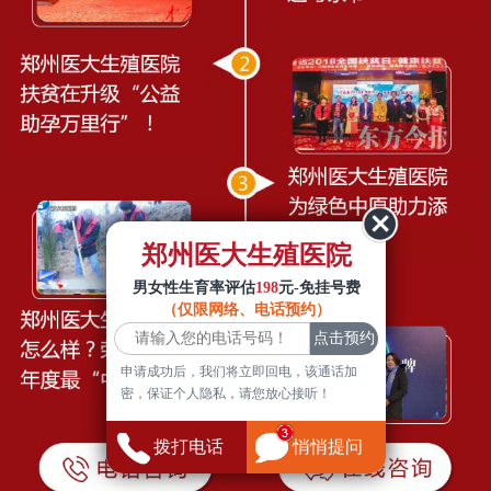
郑州医大生殖医院
男女性生育率评估
198
元-免挂号费
（仅限网络、电话预约）
申请成功后，我们将立即回电，该通话加
密，保证个人隐私，请您放心接听！
拨打电话
悄悄提问