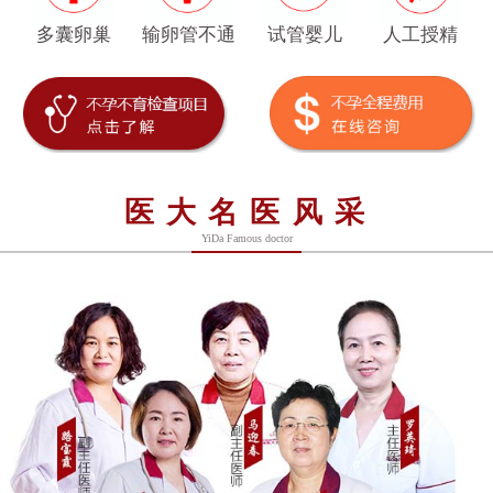
多囊卵巢
输卵管不通
试管婴儿
人工授精
医大名医风采
YiDa Famous doctor