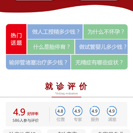
就诊评价
Visiting evaluation