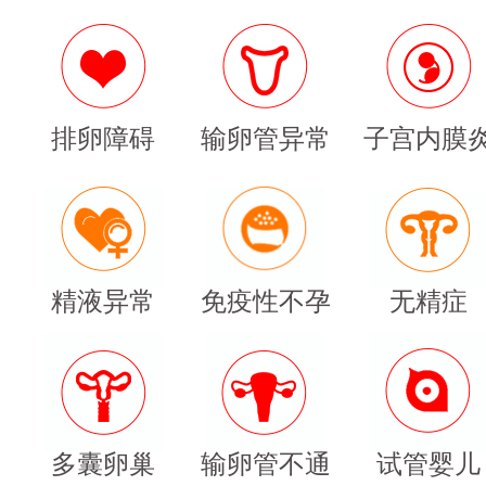
排卵障碍
输卵管异常
子宫内膜
精液异常
免疫性不孕
无精症
多囊卵巢
输卵管不通
试管婴儿