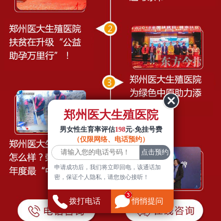
郑州医大生殖医院
男女性生育率评估
198
元-免挂号费
（仅限网络、电话预约）
申请成功后，我们将立即回电，该通话加
密，保证个人隐私，请您放心接听！
拨打电话
悄悄提问