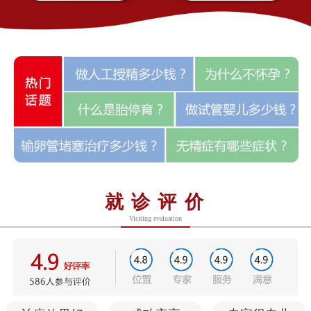
就诊评价
Visiting evaluation