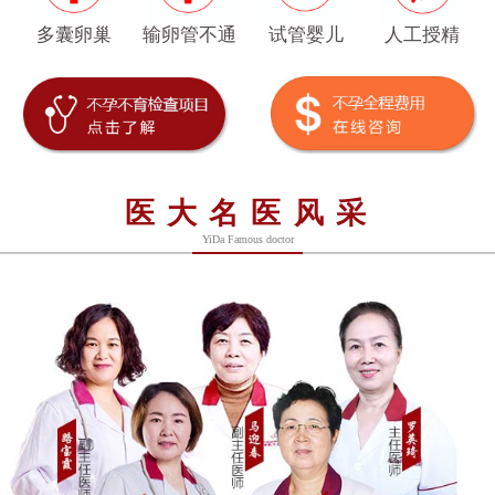
多囊卵巢
输卵管不通
试管婴儿
人工授精
医大名医风采
YiDa Famous doctor