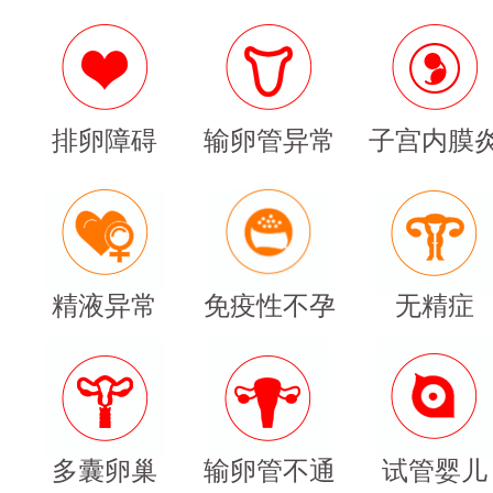
排卵障碍
输卵管异常
子宫内膜
精液异常
免疫性不孕
无精症
多囊卵巢
输卵管不通
试管婴儿